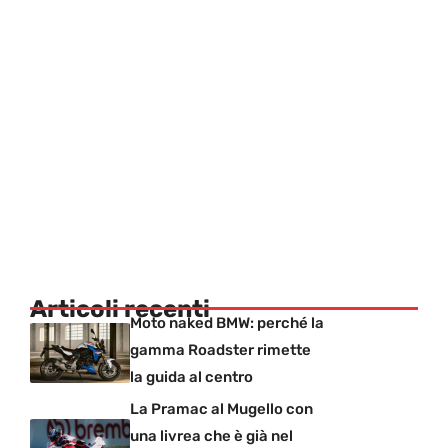
Articoli recenti
Moto naked BMW: perché la
gamma Roadster rimette
la guida al centro
La Pramac al Mugello con
una livrea che è già nel