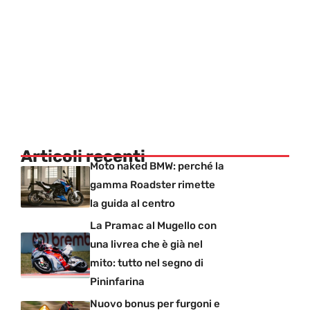
Articoli recenti
Moto naked BMW: perché la
gamma Roadster rimette
la guida al centro
La Pramac al Mugello con
una livrea che è già nel
mito: tutto nel segno di
Pininfarina
Nuovo bonus per furgoni e