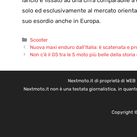
lancio è fissato ad una cifra comparabile a
solo ed esclusivamente al mercato oriental
suo esordio anche in Europa.
Categorie
Scooter
Nuova maxi enduro dall’Italia: è scatenata e p
Non c’è il GS tra le 5 moto più belle della stori
Nextmoto.it di proprietà di WEB
Nextmoto.it non è una testata giornalistica, in quant
Copyright ©