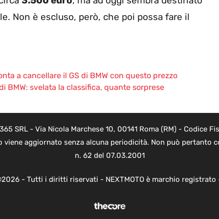
 circa
3.500 euro
, ma ad oggi sembra destinato
e. Non è escluso, però, che poi possa fare il
ronta a cancellare il GS di BMW con questo prezzo
a di BMW: svelata la classifica, quante sorprese
 365 SRL - Via Nicola Marchese 10, 00141 Roma (RM) - Codice Fisc
o viene aggiornato senza alcuna periodicità. Non può pertanto co
n. 62 del 07.03.2001
2026 - Tutti i diritti riservati - NEXTMOTO è marchio registrato