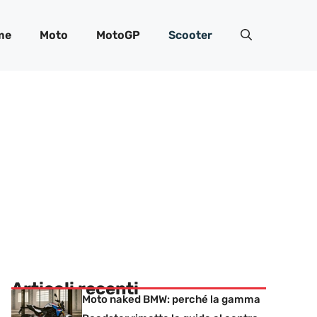
me
Moto
MotoGP
Scooter
Articoli recenti
Moto naked BMW: perché la gamma