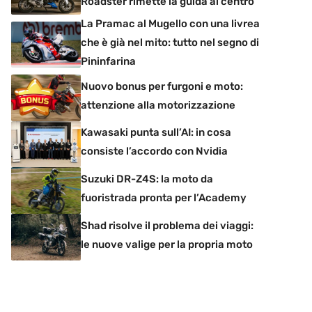
Roadster rimette la guida al centro
La Pramac al Mugello con una livrea
che è già nel mito: tutto nel segno di
Pininfarina
Nuovo bonus per furgoni e moto:
attenzione alla motorizzazione
Kawasaki punta sull’AI: in cosa
consiste l’accordo con Nvidia
Suzuki DR-Z4S: la moto da
fuoristrada pronta per l’Academy
Shad risolve il problema dei viaggi:
le nuove valige per la propria moto