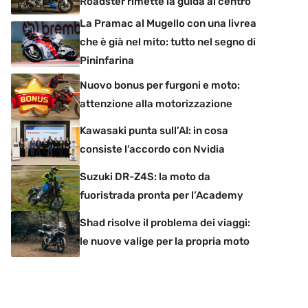
Roadster rimette la guida al centro
La Pramac al Mugello con una livrea
che è già nel mito: tutto nel segno di
Pininfarina
Nuovo bonus per furgoni e moto:
attenzione alla motorizzazione
Kawasaki punta sull’AI: in cosa
consiste l’accordo con Nvidia
Suzuki DR-Z4S: la moto da
fuoristrada pronta per l’Academy
Shad risolve il problema dei viaggi:
le nuove valige per la propria moto