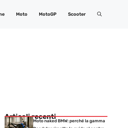
me
Moto
MotoGP
Scooter
Articoli recenti
Moto naked BMW: perché la gamma