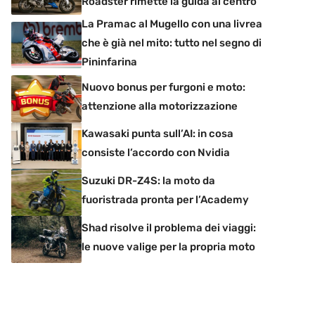
Roadster rimette la guida al centro
La Pramac al Mugello con una livrea
che è già nel mito: tutto nel segno di
Pininfarina
Nuovo bonus per furgoni e moto:
attenzione alla motorizzazione
Kawasaki punta sull’AI: in cosa
consiste l’accordo con Nvidia
Suzuki DR-Z4S: la moto da
fuoristrada pronta per l’Academy
Shad risolve il problema dei viaggi:
le nuove valige per la propria moto