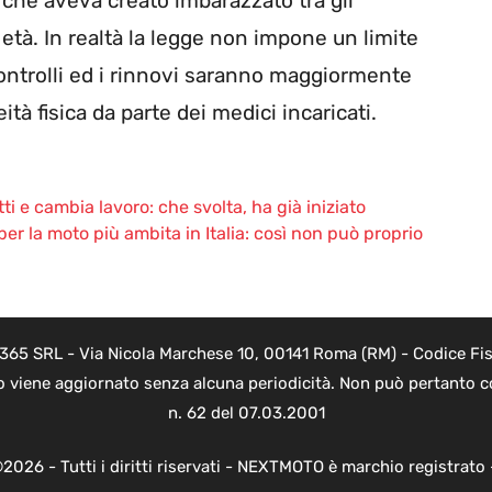
 che aveva creato imbarazzato tra gli
 età. In realtà la legge non impone un limite
ontrolli ed i rinnovi saranno maggiormente
ità fisica da parte dei medici incaricati.
ti e cambia lavoro: che svolta, ha già iniziato
er la moto più ambita in Italia: così non può proprio
 365 SRL - Via Nicola Marchese 10, 00141 Roma (RM) - Codice Fisc
o viene aggiornato senza alcuna periodicità. Non può pertanto co
n. 62 del 07.03.2001
2026 - Tutti i diritti riservati - NEXTMOTO è marchio registrato