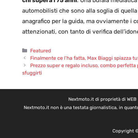
chi supera i 75 anni
. Una bufala mediatica
automobilisti che sono alla soglia di quella
anagrafico per la guida, ma ovviamente i c
attenzionati, con tanto di verifica dell’idone
Categorie
Featured
Finalmente ce l’ha fatta, Max Biaggi spiazza tut
Prezzo super e regalo incluso, combo perfetta p
sfuggirti
Nextmoto.it di proprietà di WEB
Nextmoto.it non è una testata giornalistica, in quant
Copyright ©