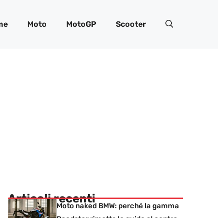
me
Moto
MotoGP
Scooter
Articoli recenti
Moto naked BMW: perché la gamma