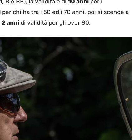
, B e BE), la validità è di
10 anni
per i
i
per chi ha tra i 50 ed i 70 anni, poi si scende a
i
2 anni
di validità per gli over 80.