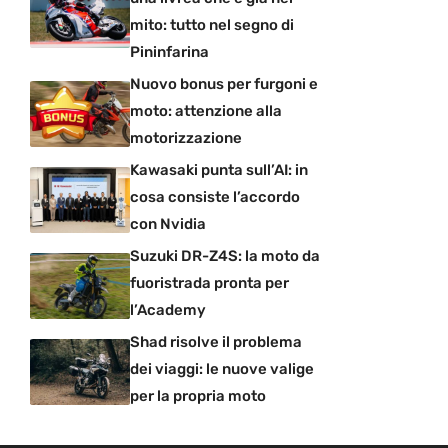
mito: tutto nel segno di
Pininfarina
Nuovo bonus per furgoni e
moto: attenzione alla
motorizzazione
Kawasaki punta sull’AI: in
cosa consiste l’accordo
con Nvidia
Suzuki DR-Z4S: la moto da
fuoristrada pronta per
l’Academy
Shad risolve il problema
dei viaggi: le nuove valige
per la propria moto