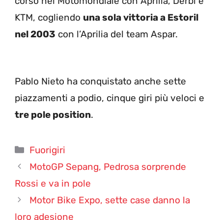
corso nel Motomondiale con Aprilia, Derbi e
KTM, cogliendo
una sola vittoria a Estoril
nel 2003
con l’Aprilia del team Aspar.
Pablo Nieto ha conquistato anche sette
piazzamenti a podio, cinque giri più veloci e
tre pole position
.
Categorie
Fuorigiri
MotoGP Sepang, Pedrosa sorprende
Rossi e va in pole
Motor Bike Expo, sette case danno la
loro adesione