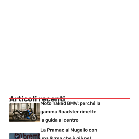
Articoli recenti
Moto naked BMW: perché la
gamma Roadster rimette
la guida al centro
La Pramac al Mugello con
una livrea che è già nel