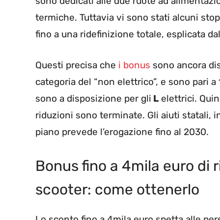
sono dedicati alle due ruote ad alimentazio
termiche. Tuttavia vi sono stati alcuni stop
fino a una ridefinizione totale, esplicata dal
Questi precisa che
i bonus
sono ancora disp
categoria del “non elettrico”, e sono pari 
sono a disposizione per gli
L
elettrici. Quin
riduzioni sono terminate. Gli aiuti statali, i
piano prevede l’erogazione fino al 2030.
Bonus fino a 4mila euro di 
scooter: come ottenerlo
Lo sconto fino a 4mila euro spetta alle pe