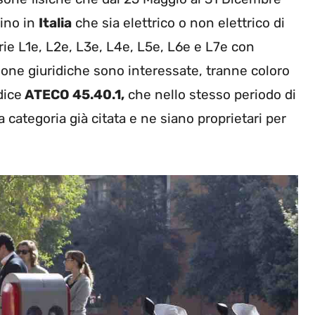
lino in
Italia
che sia elettrico o non elettrico di
rie L1e, L2e, L3e, L4e, L5e, L6e e L7e con
sone giuridiche sono interessate, tranne coloro
dice
ATECO 45.40.1,
che nello stesso periodo di
la
categoria
già citata e ne siano proprietari per