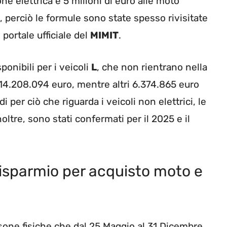
ne elettrica e 5 milioni di euro alle moto
, perciò le formule sono state spesso rivisitate
 portale ufficiale del
MIMIT
.
onibili per i veicoli
L
, che non rientrano nella
a 14.208.094 euro, mentre altri 6.374.865 euro
di per ciò che riguarda i veicoli non elettrici, le
noltre, sono stati confermati per il 2025 e il
risparmio per acquisto moto e
rsone fisiche che
dal 25 Maggio al 31 Dicembre