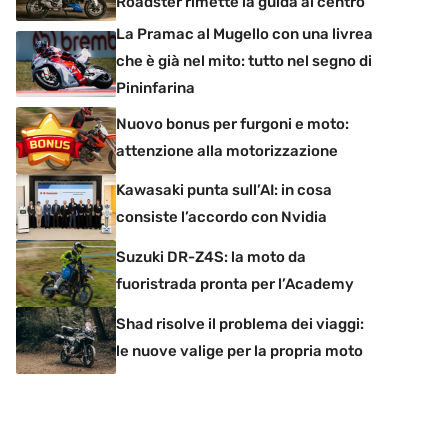
Roadster rimette la guida al centro
La Pramac al Mugello con una livrea
che è già nel mito: tutto nel segno di
Pininfarina
Nuovo bonus per furgoni e moto:
attenzione alla motorizzazione
Kawasaki punta sull’AI: in cosa
consiste l’accordo con Nvidia
Suzuki DR-Z4S: la moto da
fuoristrada pronta per l’Academy
Shad risolve il problema dei viaggi:
le nuove valige per la propria moto