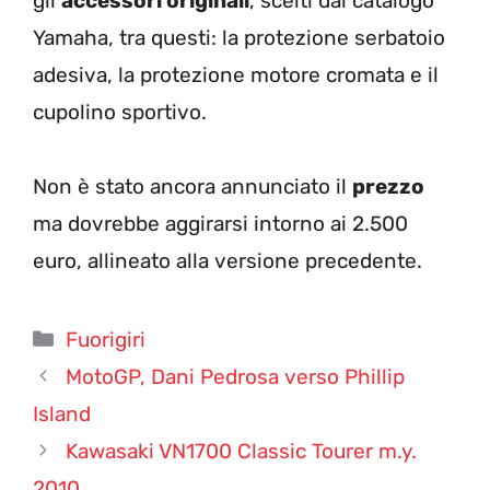
gli
accessori originali
, scelti dal catalogo
Yamaha, tra questi: la protezione serbatoio
adesiva, la protezione motore cromata e il
cupolino sportivo.
Non è stato ancora annunciato il
prezzo
ma dovrebbe aggirarsi intorno ai 2.500
euro, allineato alla versione precedente.
Categorie
Fuorigiri
MotoGP, Dani Pedrosa verso Phillip
Island
Kawasaki VN1700 Classic Tourer m.y.
2010