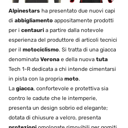
Alpinestars
ha presentato due nuovi capi
di
abbigliamento
appositamente prodotti
per i
centauri
a partire dalla notevole
esperienza del produttore di articoli tecnici
per il
motociclismo
. Si tratta di una giacca
denominata
Verona
e della nuova
tuta
Tech 1-R dedicata a chi intende cimentarsi
in pista con la propria
moto
.
La
giacca
, confortevole e protettiva sia
contro le cadute che le intemperie,
presenta un design sobrio ed elegante;
dotata di chiusure a velcro, presenta
protezioni
omologate rimovibili per gomiti