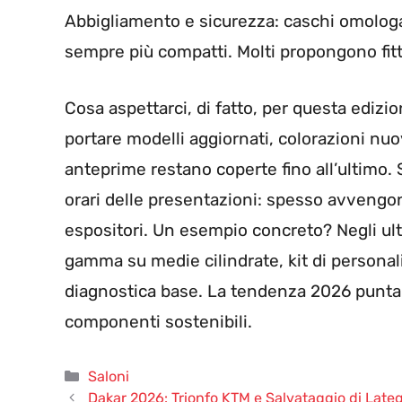
Abbigliamento e sicurezza: caschi omologat
sempre più compatti. Molti propongono fit
Cosa aspettarci, di fatto, per questa edizi
portare modelli aggiornati, colorazioni nu
anteprime restano coperte fino all’ultimo. 
orari delle presentazioni: spesso avvengon
espositori. Un esempio concreto? Negli ul
gamma su medie cilindrate, kit di persona
diagnostica base. La tendenza 2026 punta su
componenti sostenibili.
Categorie
Saloni
Dakar 2026: Trionfo KTM e Salvataggio di Lategan