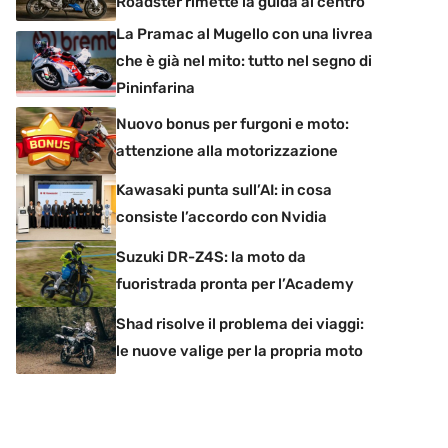
Roadster rimette la guida al centro
La Pramac al Mugello con una livrea
che è già nel mito: tutto nel segno di
Pininfarina
Nuovo bonus per furgoni e moto:
attenzione alla motorizzazione
Kawasaki punta sull’AI: in cosa
consiste l’accordo con Nvidia
Suzuki DR-Z4S: la moto da
fuoristrada pronta per l’Academy
Shad risolve il problema dei viaggi:
le nuove valige per la propria moto