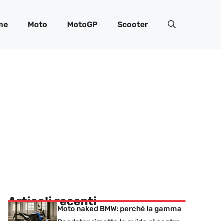
me
Moto
MotoGP
Scooter
Articoli recenti
Moto naked BMW: perché la gamma