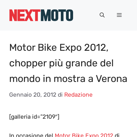
Vai
al
Menu
contenuto
Motor Bike Expo 2012,
chopper più grande del
mondo in mostra a Verona
Gennaio 20, 2012
di
Redazione
[galleria id=”2109″]
In occasione del
Motor Bike Expo 2012
di