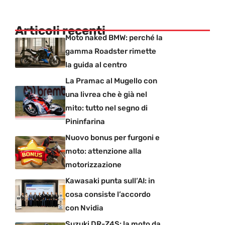
Articoli recenti
Moto naked BMW: perché la
gamma Roadster rimette
la guida al centro
La Pramac al Mugello con
una livrea che è già nel
mito: tutto nel segno di
Pininfarina
Nuovo bonus per furgoni e
moto: attenzione alla
motorizzazione
Kawasaki punta sull’AI: in
cosa consiste l’accordo
con Nvidia
Suzuki DR-Z4S: la moto da