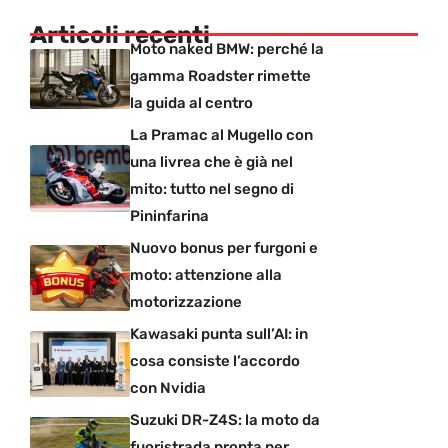
Articoli recenti
Moto naked BMW: perché la
gamma Roadster rimette
la guida al centro
La Pramac al Mugello con
una livrea che è già nel
mito: tutto nel segno di
Pininfarina
Nuovo bonus per furgoni e
moto: attenzione alla
motorizzazione
Kawasaki punta sull’AI: in
cosa consiste l’accordo
con Nvidia
Suzuki DR-Z4S: la moto da
fuoristrada pronta per