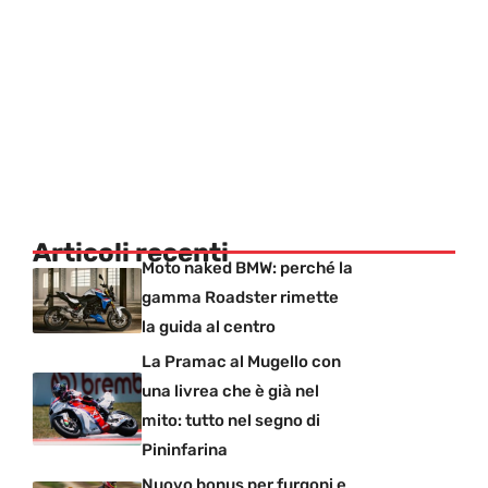
Articoli recenti
Moto naked BMW: perché la
gamma Roadster rimette
la guida al centro
La Pramac al Mugello con
una livrea che è già nel
mito: tutto nel segno di
Pininfarina
Nuovo bonus per furgoni e