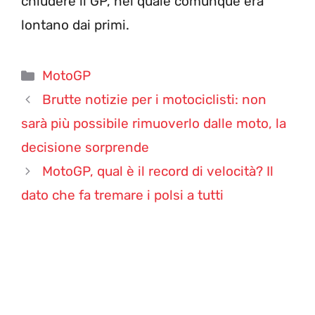
chiudere il GP, nel quale comunque era
lontano dai primi.
Categorie
MotoGP
Brutte notizie per i motociclisti: non
sarà più possibile rimuoverlo dalle moto, la
decisione sorprende
MotoGP, qual è il record di velocità? Il
dato che fa tremare i polsi a tutti