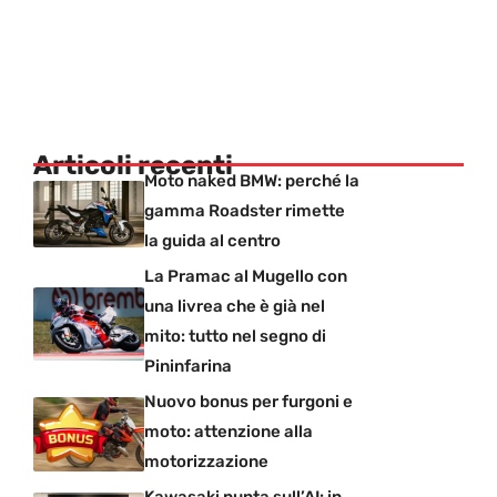
Articoli recenti
Moto naked BMW: perché la
gamma Roadster rimette
la guida al centro
La Pramac al Mugello con
una livrea che è già nel
mito: tutto nel segno di
Pininfarina
Nuovo bonus per furgoni e
moto: attenzione alla
motorizzazione
Kawasaki punta sull’AI: in