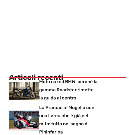
Articoli recenti
Moto naked BMW: perché la
gamma Roadster rimette
la guida al centro
La Pramac al Mugello con
una livrea che è già nel
mito: tutto nel segno di
Pininfarina