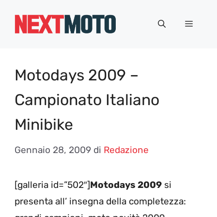
Vai
al
Menu
contenuto
Motodays 2009 –
Campionato Italiano
Minibike
Gennaio 28, 2009
di
Redazione
[galleria id=”502″]
Motodays 2009
si
presenta all’ insegna della completezza: