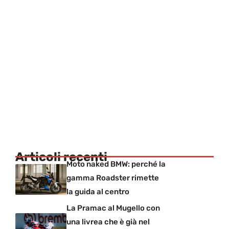
Articoli recenti
Moto naked BMW: perché la
gamma Roadster rimette
la guida al centro
La Pramac al Mugello con
una livrea che è già nel