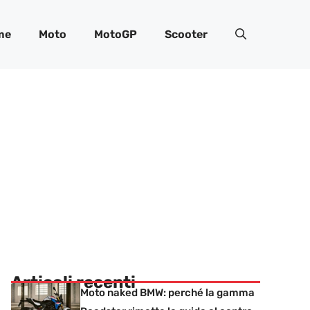
me
Moto
MotoGP
Scooter
Articoli recenti
Moto naked BMW: perché la gamma