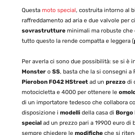
Questa
moto special
, costruita intorno al b
raffreddamento ad aria e due valvole per c
sovrastrutture
minimali ma robuste che d
tutto questo la rende compatta e leggera (
Per averla ci sono due possibilità: se si è
Monster
o
SS
, basta che la si consegni a
Pierobon F042 HStreet
ad un
prezzo
di 
motocicletta e 4000 per ottenere le
omolo
di un importatore tedesco che collabora co
disposizione i
modelli
della casa di
Borgo 
special
ad un prezzo pari a 19900 euro di 
sempre chiedere le
modifiche
che si rite