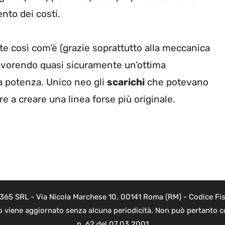
nto dei costi.
 così com’è (grazie soprattutto alla meccanica
favorendo quasi sicuramente un’ottima
ta potenza. Unico neo gli
scarichi
che potevano
e a creare una linea forse più originale.
 365 SRL - Via Nicola Marchese 10, 00141 Roma (RM) - Codice Fisc
o viene aggiornato senza alcuna periodicità. Non può pertanto co
n. 62 del 07.03.2001