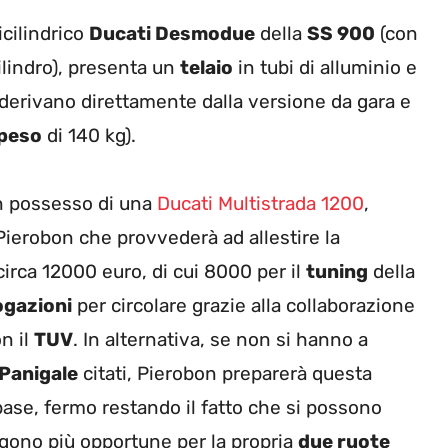
icilindrico
Ducati Desmodue
della
SS 900
(con
ilindro), presenta un
telaio
in tubi di alluminio e
erivano direttamente dalla versione da gara e
peso
di 140 kg).
 in possesso di una
Ducati Multistrada 1200
,
 Pierobon che provvederà ad allestire la
circa 12000 euro, di cui 8000 per il
tuning
della
gazioni
per circolare grazie alla collaborazione
n il
TUV
. In alternativa, se non si hanno a
Panigale
citati, Pierobon preparerà questa
base, fermo restando il fatto che si possono
ngono più opportune per la propria
due ruote