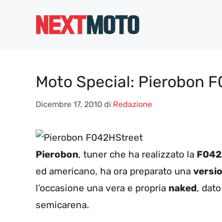
Vai
al
contenuto
Moto Special: Pierobon 
Dicembre 17, 2010
di
Redazione
Pierobon
, tuner che ha realizzato la
F042
ed americano, ha ora preparato una
versi
l’occasione una vera e propria
naked
, dat
semicarena.