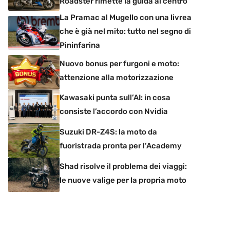
Roadster rimette la guida al centro
La Pramac al Mugello con una livrea
che è già nel mito: tutto nel segno di
Pininfarina
Nuovo bonus per furgoni e moto:
attenzione alla motorizzazione
Kawasaki punta sull’AI: in cosa
consiste l’accordo con Nvidia
Suzuki DR-Z4S: la moto da
fuoristrada pronta per l’Academy
Shad risolve il problema dei viaggi:
le nuove valige per la propria moto