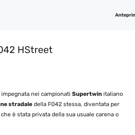
Antepri
F042 HStreet
impegnata nei campionati
Supertwin
italiano
one stradale
della F042 stessa, diventata per
o che è stata privata della sua usuale carena o