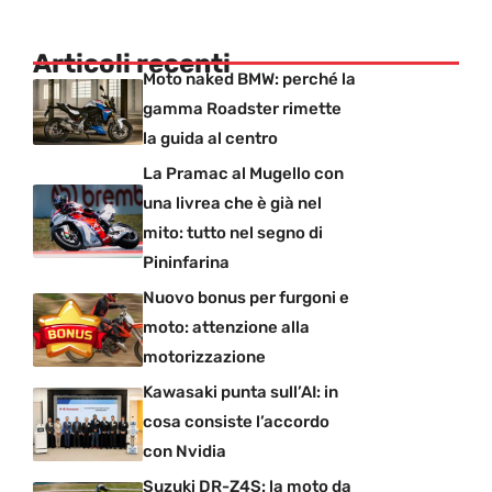
Articoli recenti
Moto naked BMW: perché la
gamma Roadster rimette
la guida al centro
La Pramac al Mugello con
una livrea che è già nel
mito: tutto nel segno di
Pininfarina
Nuovo bonus per furgoni e
moto: attenzione alla
motorizzazione
Kawasaki punta sull’AI: in
cosa consiste l’accordo
con Nvidia
Suzuki DR-Z4S: la moto da