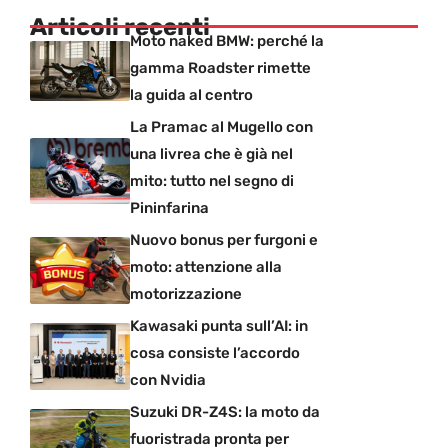
Articoli recenti
Moto naked BMW: perché la
gamma Roadster rimette
la guida al centro
La Pramac al Mugello con
una livrea che è già nel
mito: tutto nel segno di
Pininfarina
Nuovo bonus per furgoni e
moto: attenzione alla
motorizzazione
Kawasaki punta sull’AI: in
cosa consiste l’accordo
con Nvidia
Suzuki DR-Z4S: la moto da
fuoristrada pronta per