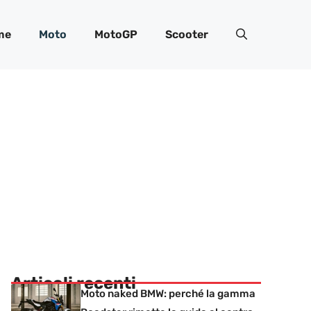
me
Moto
MotoGP
Scooter
Articoli recenti
Moto naked BMW: perché la gamma