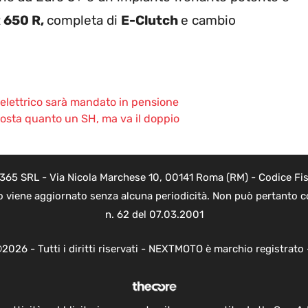
 650 R,
completa di
E-Clutch
e cambio
 l’elettrico sarà mandato in pensione
osta quanto un SH, ma va il doppio
 365 SRL - Via Nicola Marchese 10, 00141 Roma (RM) - Codice Fisc
o viene aggiornato senza alcuna periodicità. Non può pertanto co
n. 62 del 07.03.2001
2026 - Tutti i diritti riservati - NEXTMOTO è marchio registrato