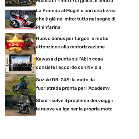
Roadster rimette la guida al centro
La Pramac al Mugello con una livrea
che è già nel mito: tutto nel segno di
Pininfarina
Nuovo bonus per furgoni e moto:
attenzione alla motorizzazione
Kawasaki punta sull’AI: in cosa
consiste l’accordo con Nvidia
Suzuki DR-Z4S: la moto da
fuoristrada pronta per l’Academy
Shad risolve il problema dei viaggi:
le nuove valige per la propria moto