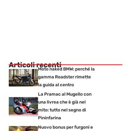
Articoli recenti
Moto naked BMW: perché la
gamma Roadster rimette
la guida al centro
La Pramac al Mugello con
una livrea che è già nel
mito: tutto nel segno di
Pininfarina
Nuovo bonus per furgoni e