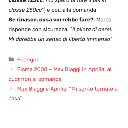
classe 125cc
, ma spero di fare il bis in
classe 250cc
”) e poi…alla domanda
Se rinasce, cosa vorrebbe fare?
, Marco
risponde con sicurezza: “
Il pilota di aerei.
Mi darebbe un senso di libertà immenso
”
Categorie
Fuorigiri
Eicma 2008 – Max Biaggi in Aprilia, al
cuor non si comanda
Max Biaggi e Aprilia: “Mi sento tornato a
casa”