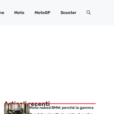
me
Moto
MotoGP
Scooter
Articoli recenti
Moto naked BMW: perché la gamma