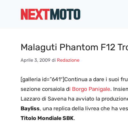
Vai
al
contenuto
Malaguti Phantom F12 Tro
Aprile 3, 2009
di
Redazione
[galleria id=”641″]Continua a dare i suoi fru
sezione corsaiola d
i Borgo Panigale
. Insi
Lazzaro di Savena ha avviato la produzion
Bayliss
, una replica della livrea che ha ve
Titolo Mondiale SBK
.