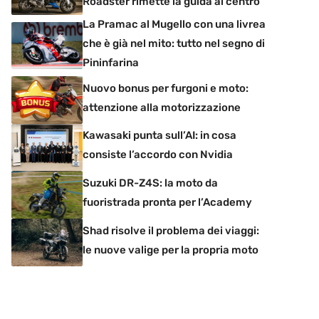
Roadster rimette la guida al centro
La Pramac al Mugello con una livrea
che è già nel mito: tutto nel segno di
Pininfarina
Nuovo bonus per furgoni e moto:
attenzione alla motorizzazione
Kawasaki punta sull’AI: in cosa
consiste l’accordo con Nvidia
Suzuki DR-Z4S: la moto da
fuoristrada pronta per l’Academy
Shad risolve il problema dei viaggi:
le nuove valige per la propria moto