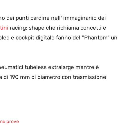
uno dei punti cardine nell’ immaginariio dei
tini
racing: shape che richiama concetti e
oled e cockpit digitale fanno del “Phantom” un
neumatici tubeless extralarge mentre è
ta di 190 mm di diametro con trasmissione
me prove