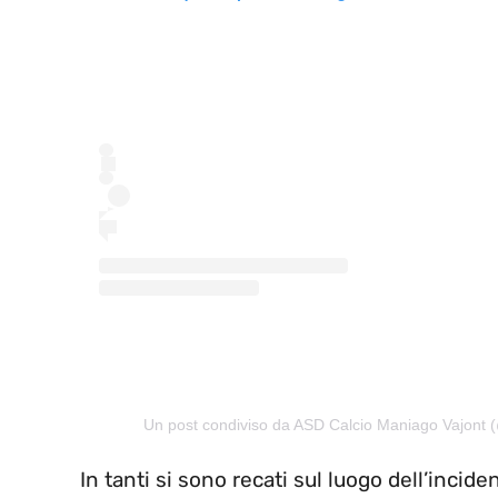
Un post condiviso da ASD Calcio Maniago Vajont
In tanti si sono recati sul luogo dell’incide