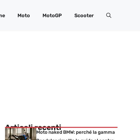
me
Moto
MotoGP
Scooter
Articoli recenti
Moto naked BMW: perché la gamma