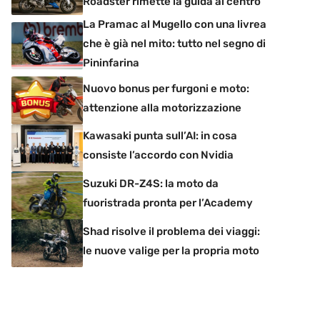
Roadster rimette la guida al centro
La Pramac al Mugello con una livrea
che è già nel mito: tutto nel segno di
Pininfarina
Nuovo bonus per furgoni e moto:
attenzione alla motorizzazione
Kawasaki punta sull’AI: in cosa
consiste l’accordo con Nvidia
Suzuki DR-Z4S: la moto da
fuoristrada pronta per l’Academy
Shad risolve il problema dei viaggi:
le nuove valige per la propria moto