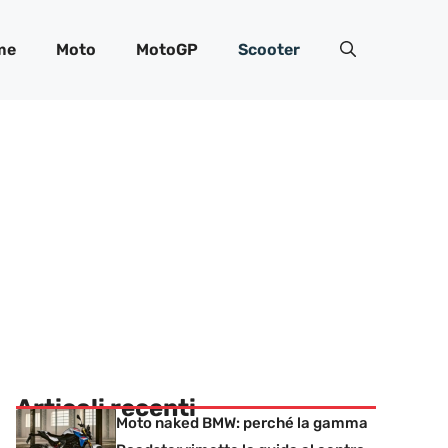
me
Moto
MotoGP
Scooter
Articoli recenti
Moto naked BMW: perché la gamma