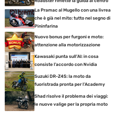
Roadster rimette la guida al centro
La Pramac al Mugello con una livrea
che è già nel mito: tutto nel segno di
Pininfarina
Nuovo bonus per furgoni e moto:
attenzione alla motorizzazione
Kawasaki punta sull’AI: in cosa
consiste l’accordo con Nvidia
Suzuki DR-Z4S: la moto da
fuoristrada pronta per l’Academy
Shad risolve il problema dei viaggi:
le nuove valige per la propria moto