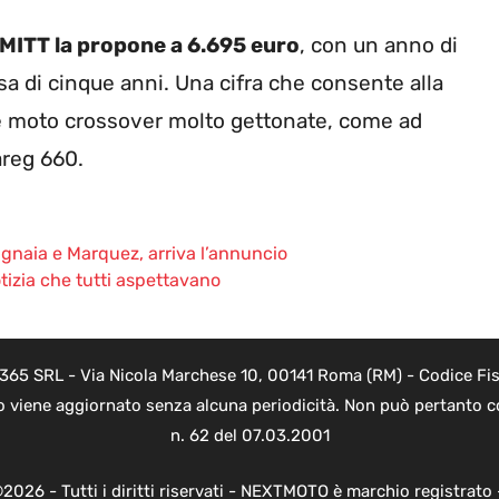
MITT la propone a 6.695 euro
, con un anno di
sa di cinque anni. Una cifra che consente alla
re moto crossover molto gettonate, come ad
areg 660.
agnaia e Marquez, arriva l’annuncio
otizia che tutti aspettavano
 365 SRL - Via Nicola Marchese 10, 00141 Roma (RM) - Codice Fisc
o viene aggiornato senza alcuna periodicità. Non può pertanto co
n. 62 del 07.03.2001
2026 - Tutti i diritti riservati - NEXTMOTO è marchio registrato