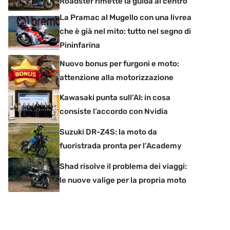
Roadster rimette la guida al centro
La Pramac al Mugello con una livrea
che è già nel mito: tutto nel segno di
Pininfarina
Nuovo bonus per furgoni e moto:
attenzione alla motorizzazione
Kawasaki punta sull’AI: in cosa
consiste l’accordo con Nvidia
Suzuki DR-Z4S: la moto da
fuoristrada pronta per l’Academy
Shad risolve il problema dei viaggi:
le nuove valige per la propria moto