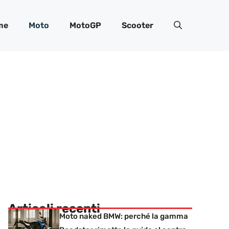
me
Moto
MotoGP
Scooter
Articoli recenti
Moto naked BMW: perché la gamma