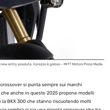
: new entry assoluta, il prezzo è goloso – MITT Motors Press Media
crossover si punta sempre sui marchi
, che anche in questo 2025 propone modelli
 e la BKX 300 che stanno riscuotendo molti
via sembra ci sia una piccola crossover che ha