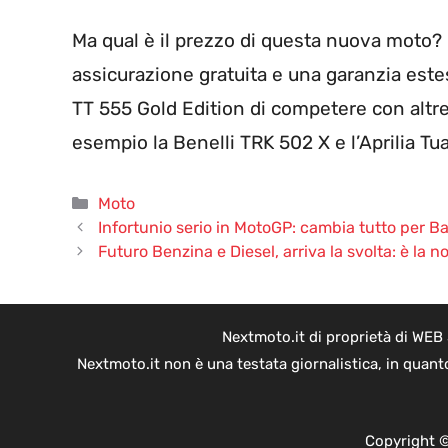
Ma qual è il prezzo di questa nuova moto?
assicurazione gratuita e una garanzia este
TT 555 Gold Edition di competere con alt
esempio la Benelli TRK 502 X e l’Aprilia Tu
Categorie
Moto
Infortunio serio in MotoGP: cambia tutto per B
Futuro Benzina e Diesel, arriva la svolta: è la n
Nextmoto.it di proprietà di WEB
Nextmoto.it non è una testata giornalistica, in quant
Copyright ©