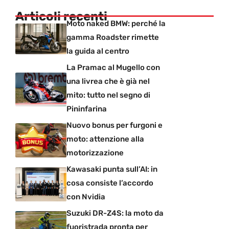
Articoli recenti
Moto naked BMW: perché la
gamma Roadster rimette
la guida al centro
La Pramac al Mugello con
una livrea che è già nel
mito: tutto nel segno di
Pininfarina
Nuovo bonus per furgoni e
moto: attenzione alla
motorizzazione
Kawasaki punta sull’AI: in
cosa consiste l’accordo
con Nvidia
Suzuki DR-Z4S: la moto da
fuoristrada pronta per