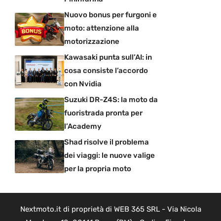
Nuovo bonus per furgoni e
moto: attenzione alla
motorizzazione
Kawasaki punta sull’AI: in
cosa consiste l’accordo
con Nvidia
Suzuki DR-Z4S: la moto da
fuoristrada pronta per
l’Academy
Shad risolve il problema
dei viaggi: le nuove valige
per la propria moto
Nextmoto.it di proprietà di WEB 365 SRL - Via Nicola