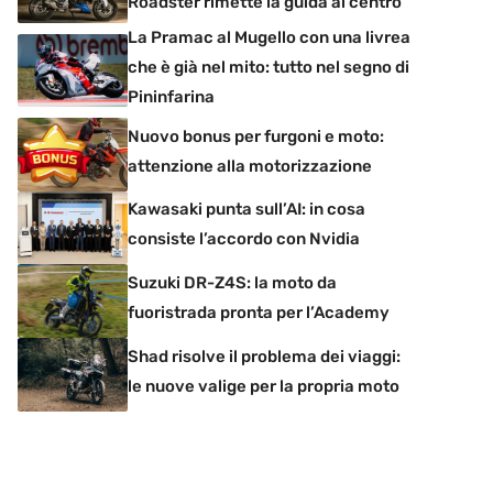
Roadster rimette la guida al centro
La Pramac al Mugello con una livrea
che è già nel mito: tutto nel segno di
Pininfarina
Nuovo bonus per furgoni e moto:
attenzione alla motorizzazione
Kawasaki punta sull’AI: in cosa
consiste l’accordo con Nvidia
Suzuki DR-Z4S: la moto da
fuoristrada pronta per l’Academy
Shad risolve il problema dei viaggi:
le nuove valige per la propria moto