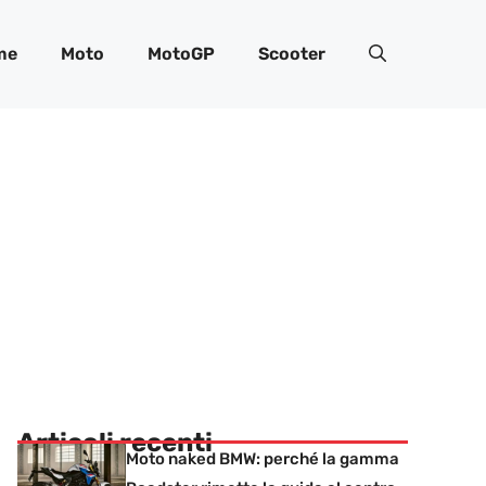
me
Moto
MotoGP
Scooter
Articoli recenti
Moto naked BMW: perché la gamma