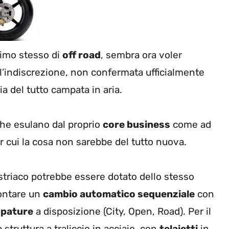
nimo stesso di
off road
, sembra ora voler
 l’indiscrezione, non confermata ufficialmente
ia del tutto campata in aria.
che esulano dal proprio
core business
come ad
er cui la cosa non sarebbe del tutto nuova.
striaco potrebbe essere dotato dello stesso
ntare un
cambio automatico sequenziale
con
pature
a disposizione (City, Open, Road). Per il
struttura a traliccio in acciaio, con
telaietti
in