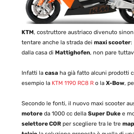
KTM
, costruttore austriaco divenuto sino
tentare anche la strada dei
maxi scooter
:
dalla casa di
Mattighofen
, non pare tuttav
Infatti la
casa
ha già fatto alcuni prodotti 
esempio la
KTM 1190 RC8 R
o la
X-Bow
, p
Secondo le fonti, il nuovo maxi scooter au
motore
da 1000 cc della
Super Duke
e mo
selettore COR
per scegliere tra le tre
map
telaio
la soluzione proposta è quella di una 