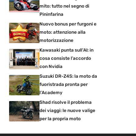
mito: tutto nel segno di
Pininfarina
Nuovo bonus per furgoni e
moto: attenzione alla
motorizzazione
Kawasaki punta sull’AI: in
cosa consiste l’accordo
con Nvidia
Suzuki DR-Z4S: la moto da
fuoristrada pronta per
l’Academy
Shad risolve il problema
dei viaggi: le nuove valige
per la propria moto