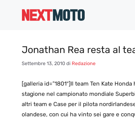
Vai
al
contenuto
Jonathan Rea resta al te
Settembre 13, 2010
di
Redazione
[galleria id=”1801″]Il team Ten Kate Hond
stagione nel campionato mondiale Superbi
altri team e Case per il pilota nordirlande
olandese, con cui ha vinto sei gare e conqu