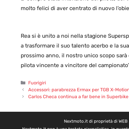
molto felici di aver centrato di nuovo l’obi
Rea si è unito a noi nella stagione Supers
a trasformare il suo talento acerbo e la sua
prossimo anno, il nostro unico scopo sarà 
pilota vincente a vincitore del campionato”
Categorie
Fuorigiri
Accessori: parabrezza Ermax per TGB X-Motio
Carlos Checa continua a far bene in Superbike
Nextmoto.it di proprietà di WEB