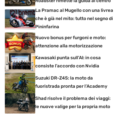
Roadster rimette la guida al centro
La Pramac al Mugello con una livrea
che è già nel mito: tutto nel segno di
Pininfarina
Nuovo bonus per furgoni e moto:
attenzione alla motorizzazione
Kawasaki punta sull’AI: in cosa
consiste l’accordo con Nvidia
Suzuki DR-Z4S: la moto da
fuoristrada pronta per l’Academy
Shad risolve il problema dei viaggi:
le nuove valige per la propria moto