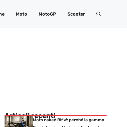
me
Moto
MotoGP
Scooter
Articoli recenti
Moto naked BMW: perché la gamma