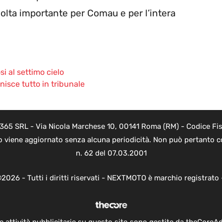
lta importante per Comau e per l’intera
i al settimo cielo
finisce tutto in tribunale
 365 SRL - Via Nicola Marchese 10, 00141 Roma (RM) - Codice Fisc
o viene aggiornato senza alcuna periodicità. Non può pertanto co
n. 62 del 07.03.2001
2026 - Tutti i diritti riservati - NEXTMOTO è marchio registrato
e attività pubblicitarie su questo sito sono gestite da theCoreA