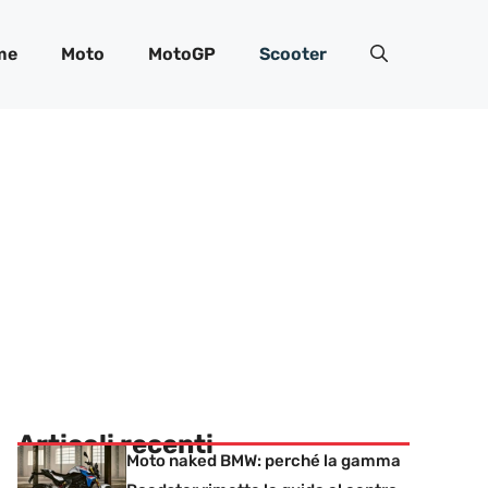
me
Moto
MotoGP
Scooter
Articoli recenti
Moto naked BMW: perché la gamma