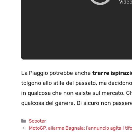
La Piaggio potrebbe anche
trarre ispirazi
tolgono allo stile del passato, ma decidon
in qualcosa che non esiste sul mercato. C
qualcosa del genere. Di sicuro non passer
Categorie
Scooter
MotoGP, allarme Bagnaia: l’annuncio agita i tifo