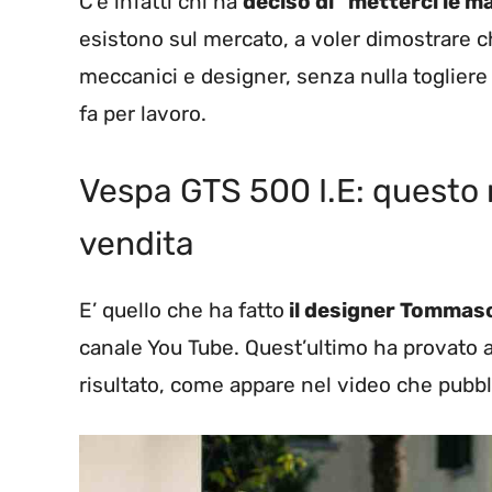
C’è infatti chi ha
deciso di “metterci le m
esistono sul mercato, a voler dimostrare ch
meccanici e designer, senza nulla togliere al
fa per lavoro.
Vespa GTS 500 I.E: questo m
vendita
E’ quello che ha fatto
il designer Tommas
canale You Tube. Quest’ultimo ha provato a 
risultato, come appare nel video che pubbli