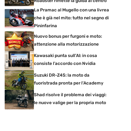
Roadster rimette la guida al centro
La Pramac al Mugello con una livrea
che è già nel mito: tutto nel segno di
Pininfarina
Nuovo bonus per furgoni e moto:
attenzione alla motorizzazione
Kawasaki punta sull’AI: in cosa
consiste l’accordo con Nvidia
Suzuki DR-Z4S: la moto da
fuoristrada pronta per l’Academy
Shad risolve il problema dei viaggi:
le nuove valige per la propria moto