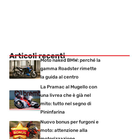
Articoli recenti
Moto naked BMW: perché la
gamma Roadster rimette
la guida al centro
La Pramac al Mugello con
una livrea che è già nel
mito: tutto nel segno di
Pininfarina
Nuovo bonus per furgoni e
moto: attenzione alla
motorizzazione