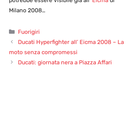
potrebbe essere visibile già all’
Eicma
di
Milano 2008…
Categorie
Fuorigiri
Ducati Hyperfighter all’ Eicma 2008 – La
moto senza compromessi
Ducati: giornata nera a Piazza Affari