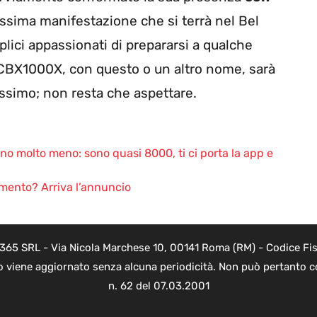
issima manifestazione che si terrà nel Bel
plici appassionati di prepararsi a qualche
a CBX1000X, con questo o un altro nome, sarà
issimo; non resta che aspettare.
ano molto meno: sono quasi 8000, ti ci porta la app e
llimento? Arriva l’annuncio
 365 SRL - Via Nicola Marchese 10, 00141 Roma (RM) - Codice Fisc
o viene aggiornato senza alcuna periodicità. Non può pertanto co
n. 62 del 07.03.2001