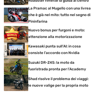
Roadster rimette la guida al centro
La Pramac al Mugello con una livrea
che è già nel mito: tutto nel segno di
Pininfarina
Nuovo bonus per furgoni e moto:
attenzione alla motorizzazione
Kawasaki punta sull’AI: in cosa
consiste l’accordo con Nvidia
Suzuki DR-Z4S: la moto da
fuoristrada pronta per l’Academy
Shad risolve il problema dei viaggi:
le nuove valige per la propria moto