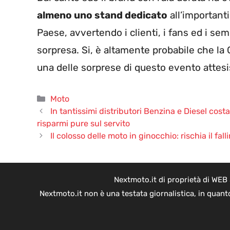
almeno uno stand dedicato
all’important
Paese, avvertendo i clienti, i fans ed i sem
sorpresa. Si, è altamente probabile che l
una delle sorprese di questo evento attes
Categorie
Moto
In tantissimi distributori Benzina e Diesel cost
risparmi pure sul servito
Il colosso delle moto in ginocchio: rischia il fa
Nextmoto.it di proprietà di WEB
Nextmoto.it non è una testata giornalistica, in quant