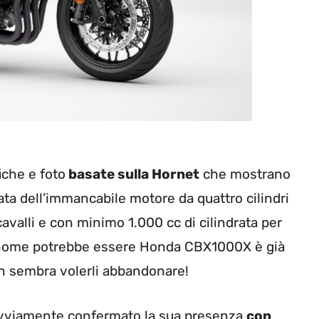
iche e foto
basate sulla Hornet
che mostrano
ata dell’immancabile motore da quattro cilindri
avalli e con minimo 1.000 cc di cilindrata per
ui nome potrebbe essere Honda CBX1000X è già
on sembra volerli abbandonare!
a ovviamente confermato la sua presenza
con