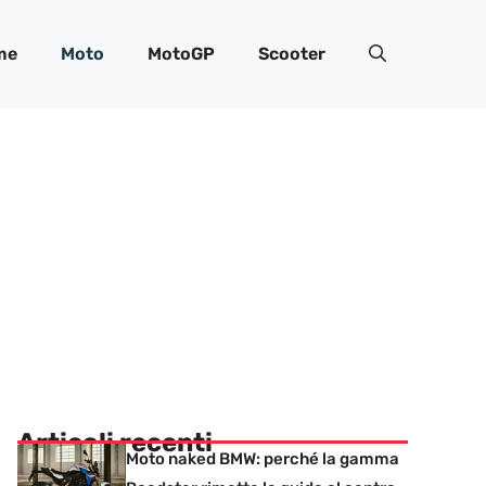
me
Moto
MotoGP
Scooter
Articoli recenti
Moto naked BMW: perché la gamma