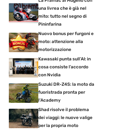
La Pramac al Mugello con
una livrea che è già nel
mito: tutto nel segno di
Pininfarina
Nuovo bonus per furgoni e
moto: attenzione alla
motorizzazione
Kawasaki punta sull’AI: in
cosa consiste l’accordo
con Nvidia
Suzuki DR-Z4S: la moto da
fuoristrada pronta per
l’Academy
Shad risolve il problema
dei viaggi: le nuove valige
per la propria moto