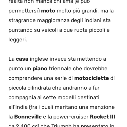
realtà non manca chi ama (e può
permettersi)
moto
molto più grandi, ma la
stragrande maggioranza degli indiani sta
puntando su veicoli a due ruote piccoli e
leggeri.
La
casa
inglese invece sta mettendo a
punto un
piano
triennale che dovrebbe
comprendere una serie di
motociclette
di
piccola cilindrata che andranno a far
compagnia ai sette modelli destinati
all’India (fra i quali meritano una menzione
la
Bonneville
e la power-cruiser
Rocket III
da 2.400 cc) che Triumph ha presentato in