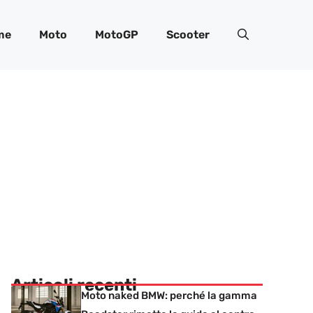
me
Moto
MotoGP
Scooter
Articoli recenti
Moto naked BMW: perché la gamma