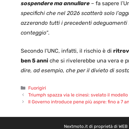
sospendere ma annullare
– fa sapere l’
specifichi che nel 2026 scatterà solo l’ag
azzerando tutti i precedenti adeguamenti 
conteggio
“.
Secondo l’UNC, infatti, il rischio è di
ritro
ben 5 anni
che si rivelerebbe una vera e pro
dire, ad esempio, che per il divieto di sos
Categorie
Fuorigiri
Triumph spazza via le cinesi: svelato il modell
Il Governo introduce pene più aspre: fino a 7 ann
Nextmoto.it di proprietà di WEB