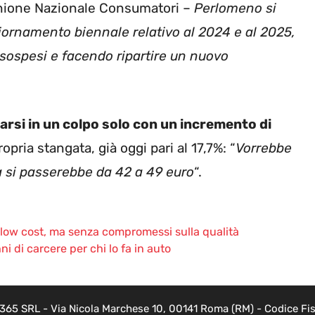
Unione Nazionale Consumatori –
Perlomeno si
giornamento biennale relativo al 2024 e al 2025,
sospesi e facendo ripartire un nuovo
varsi in un colpo solo con un incremento di
pria stangata, già oggi pari al 17,7%: “
Vorrebbe
ta si passerebbe da 42 a 49 euro
“.
o low cost, ma senza compromessi sulla qualità
i di carcere per chi lo fa in auto
 365 SRL - Via Nicola Marchese 10, 00141 Roma (RM) - Codice Fisc