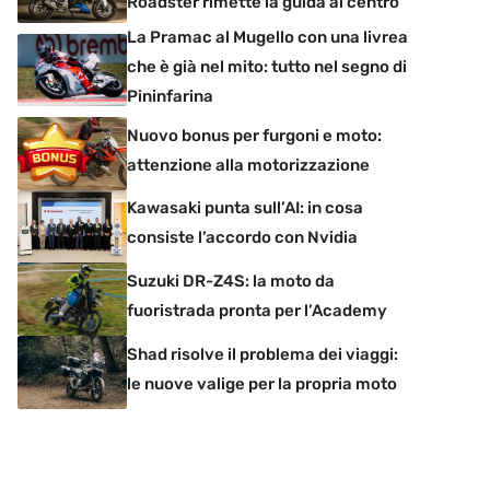
Roadster rimette la guida al centro
La Pramac al Mugello con una livrea
che è già nel mito: tutto nel segno di
Pininfarina
Nuovo bonus per furgoni e moto:
attenzione alla motorizzazione
Kawasaki punta sull’AI: in cosa
consiste l’accordo con Nvidia
Suzuki DR-Z4S: la moto da
fuoristrada pronta per l’Academy
Shad risolve il problema dei viaggi:
le nuove valige per la propria moto