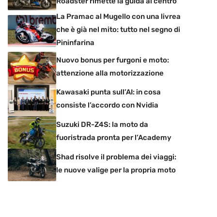
Roadster rimette la guida al centro
La Pramac al Mugello con una livrea
che è già nel mito: tutto nel segno di
Pininfarina
Nuovo bonus per furgoni e moto:
attenzione alla motorizzazione
Kawasaki punta sull’AI: in cosa
consiste l’accordo con Nvidia
Suzuki DR-Z4S: la moto da
fuoristrada pronta per l’Academy
Shad risolve il problema dei viaggi:
le nuove valige per la propria moto