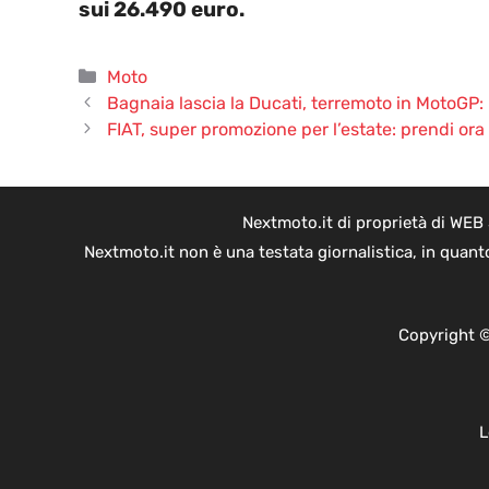
sui 26.490 euro.
Categorie
Moto
Bagnaia lascia la Ducati, terremoto in MotoGP: 
FIAT, super promozione per l’estate: prendi or
Nextmoto.it di proprietà di WEB
Nextmoto.it non è una testata giornalistica, in quant
Copyright ©
L