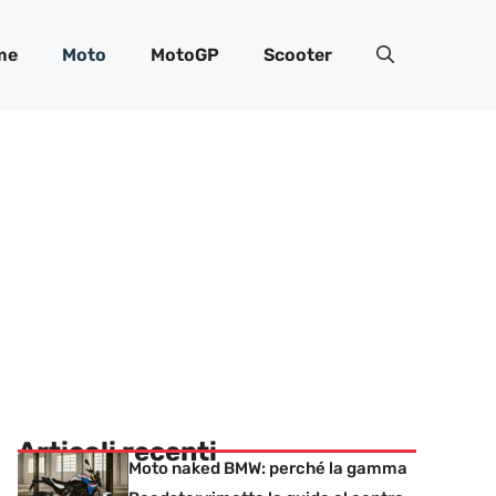
me
Moto
MotoGP
Scooter
Articoli recenti
Moto naked BMW: perché la gamma