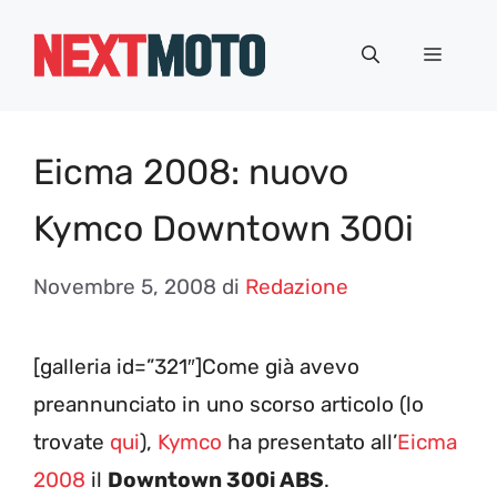
Vai
al
Menu
contenuto
Eicma 2008: nuovo
Kymco Downtown 300i
Novembre 5, 2008
di
Redazione
[galleria id=”321″]Come già avevo
preannunciato in uno scorso articolo (lo
trovate
qui
),
Kymco
ha presentato all’
Eicma
2008
il
Downtown 300i ABS
.