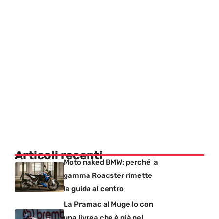
Articoli recenti
Moto naked BMW: perché la
gamma Roadster rimette
la guida al centro
La Pramac al Mugello con
una livrea che è già nel