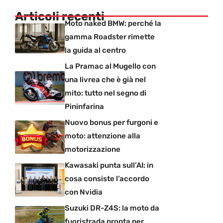
Articoli recenti
Moto naked BMW: perché la
gamma Roadster rimette
la guida al centro
La Pramac al Mugello con
una livrea che è già nel
mito: tutto nel segno di
Pininfarina
Nuovo bonus per furgoni e
moto: attenzione alla
motorizzazione
Kawasaki punta sull’AI: in
cosa consiste l’accordo
con Nvidia
Suzuki DR-Z4S: la moto da
fuoristrada pronta per