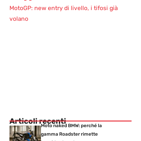
MotoGP: new entry di livello, i tifosi già
volano
Articoli recenti
Moto naked BMW: perché la
gamma Roadster rimette