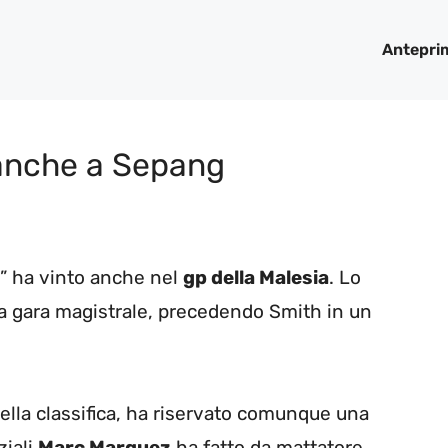
Antepri
 anche a Sepang
to” ha vinto anche nel
gp della Malesia
. Lo
a gara magistrale, precedendo Smith in un
della classifica, ha riservato comunque una
ziali
Marc Marquez
ha fatto da mattatore,