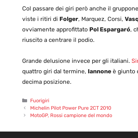
Col passare dei giri però anche il gruppon
viste i ritiri di
Folger
, Marquez, Corsi,
Vas
ovviamente approfittato
Pol Espargaró
, c
riuscito a centrare il podio.
Grande delusione invece per gli italiani.
Si
quattro giri dal termine,
Iannone
è giunto 
decima posizione.
Categorie
Fuorigiri
Michelin Pilot Power Pure 2CT 2010
MotoGP, Rossi campione del mondo