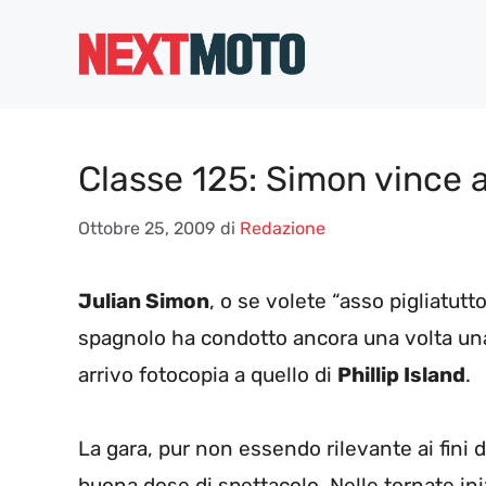
Vai
al
contenuto
Classe 125: Simon vince
Ottobre 25, 2009
di
Redazione
Julian Simon
, o se volete “asso pigliatut
spagnolo ha condotto ancora una volta un
arrivo fotocopia a quello di
Phillip Island
.
La gara, pur non essendo rilevante ai fini 
buona dose di spettacolo. Nelle tornate ini