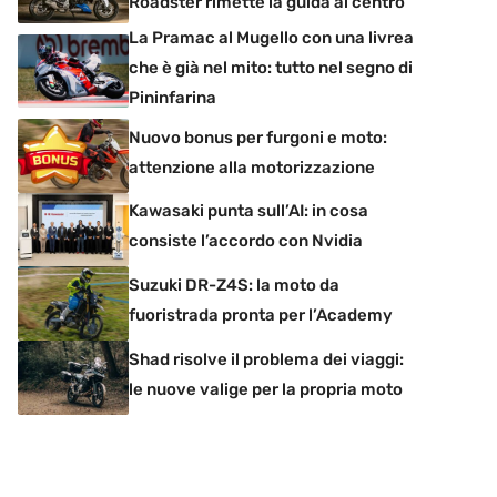
Roadster rimette la guida al centro
La Pramac al Mugello con una livrea
che è già nel mito: tutto nel segno di
Pininfarina
Nuovo bonus per furgoni e moto:
attenzione alla motorizzazione
Kawasaki punta sull’AI: in cosa
consiste l’accordo con Nvidia
Suzuki DR-Z4S: la moto da
fuoristrada pronta per l’Academy
Shad risolve il problema dei viaggi:
le nuove valige per la propria moto