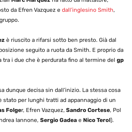
osto da Efren Vazquez e
dall’inglesino Smith
,
gruppo.
ez
è riuscito a rifarsi sotto ben presto. Già dal
posizione seguito a ruota da Smith. E proprio da
 tra i due che è perdurata fino al termine del
gp
sa dunque decisa sin dall’inizio. La stessa cosa
è stato per lunghi tratti ad appannaggio di un
s Folge
r, Efren Vazquez,
Sandro Cortese
, Pol
Andrea Iannone,
Sergio Gadea
e
Nico Terol
).