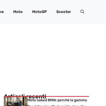
me
Moto
MotoGP
Scooter
Articoli recenti
Moto naked BMW: perché la gamma