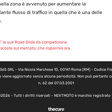
 nella zona è avvenuto per aumentare la
ante flusso di traffico in quella che è una delle
.
e” le sue Road Glide da competizione
ascoste sul mercato, che risparmio ora
 365 SRL - Via Nicola Marchese 10, 00141 Roma (RM) - Codice Fisc
o viene aggiornato senza alcuna periodicità. Non può pertanto co
n. 62 del 07.03.2001
2026 - Tutti i diritti riservati - NEXTMOTO è marchio registrato