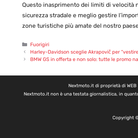
Questo inasprimento dei limiti di velocità
sicurezza stradale e meglio gestire l’import
zone turistiche più amate del nostro paese
Categorie
Fuorigiri
Harley-Davidson sceglie Akrapovič per “vestir
BMW GS in offerta e non solo: tutte le promo n
Nextmoto.it di proprietà di WEB
Nextmoto.it non è una testata giornalistica, in quant
Copyright ©