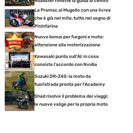
Roadster rimette la guida al centro
La Pramac al Mugello con una livrea
che è già nel mito: tutto nel segno di
Pininfarina
Nuovo bonus per furgoni e moto:
attenzione alla motorizzazione
Kawasaki punta sull’AI: in cosa
consiste l’accordo con Nvidia
Suzuki DR-Z4S: la moto da
fuoristrada pronta per l’Academy
Shad risolve il problema dei viaggi:
le nuove valige per la propria moto