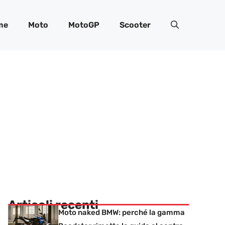
me
Moto
MotoGP
Scooter
Articoli recenti
Moto naked BMW: perché la gamma