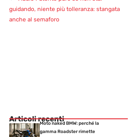
guidando, niente più tolleranza: stangata
anche al semaforo
Articoli recenti
Moto naked BMW: perché la
gamma Roadster rimette