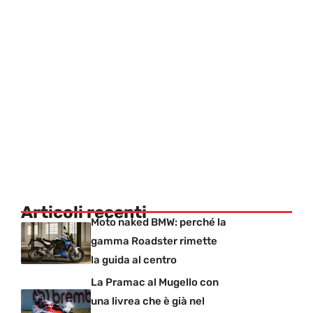
Articoli recenti
Moto naked BMW: perché la
gamma Roadster rimette
la guida al centro
La Pramac al Mugello con
una livrea che è già nel