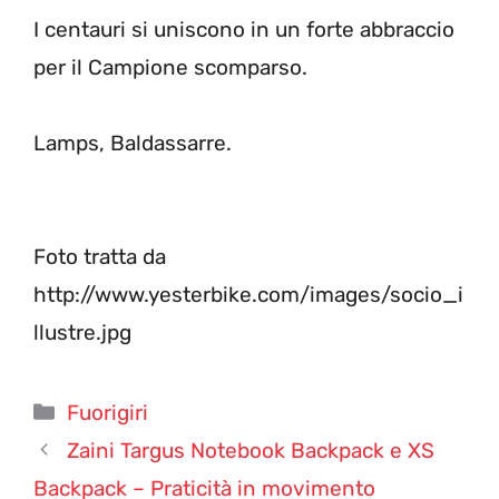
I centauri si uniscono in un forte abbraccio
per il Campione scomparso.
Lamps, Baldassarre.
Foto tratta da
http://www.yesterbike.com/images/socio_i
llustre.jpg
Categorie
Fuorigiri
Zaini Targus Notebook Backpack e XS
Backpack – Praticità in movimento