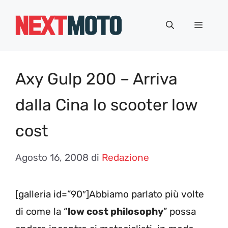
Vai
al
Menu
contenuto
Axy Gulp 200 – Arriva
dalla Cina lo scooter low
cost
Agosto 16, 2008
di
Redazione
[galleria id=”90″]Abbiamo parlato più volte
di come la “
low cost philosophy
” possa