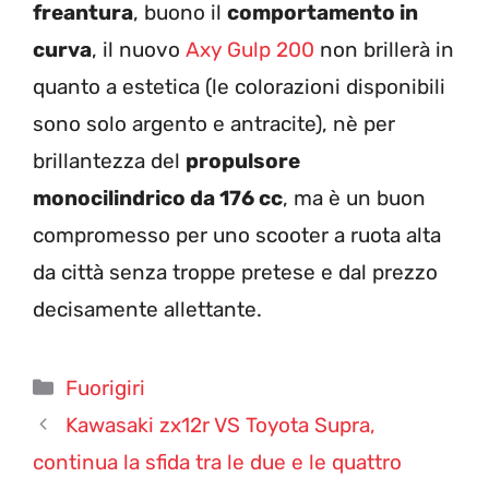
freantura
, buono il
comportamento in
curva
, il nuovo
Axy Gulp 200
non brillerà in
quanto a estetica (le colorazioni disponibili
sono solo argento e antracite), nè per
brillantezza del
propulsore
monocilindrico da 176 cc
, ma è un buon
compromesso per uno scooter a ruota alta
da città senza troppe pretese e dal prezzo
decisamente allettante.
Categorie
Fuorigiri
Kawasaki zx12r VS Toyota Supra,
continua la sfida tra le due e le quattro