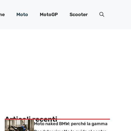
me
Moto
MotoGP
Scooter
Articoli recenti
Moto naked BMW: perché la gamma