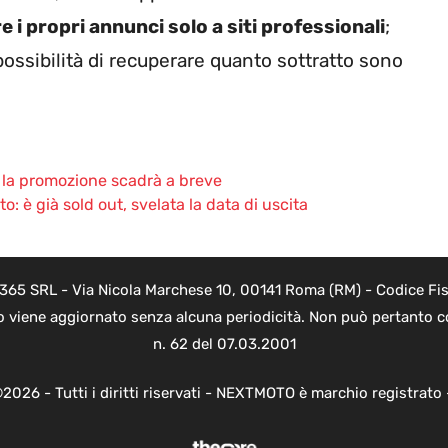
re i propri annunci solo a siti professionali
;
 possibilità di recuperare quanto sottratto sono
: la promozione scadrà a breve
: è già sold out, svelata la data di uscita
 365 SRL - Via Nicola Marchese 10, 00141 Roma (RM) - Codice Fisc
o viene aggiornato senza alcuna periodicità. Non può pertanto co
n. 62 del 07.03.2001
2026 - Tutti i diritti riservati - NEXTMOTO è marchio registrato