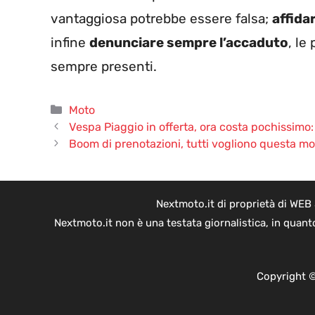
vantaggiosa potrebbe essere falsa;
affida
infine
denunciare sempre l’accaduto
, le
sempre presenti.
Categorie
Moto
Vespa Piaggio in offerta, ora costa pochissimo
Boom di prenotazioni, tutti vogliono questa moto
Nextmoto.it di proprietà di WEB
Nextmoto.it non è una testata giornalistica, in quant
Copyright ©