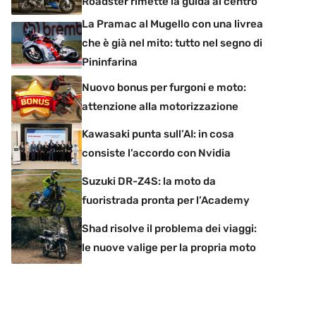
Roadster rimette la guida al centro
La Pramac al Mugello con una livrea
che è già nel mito: tutto nel segno di
Pininfarina
Nuovo bonus per furgoni e moto:
attenzione alla motorizzazione
Kawasaki punta sull’AI: in cosa
consiste l’accordo con Nvidia
Suzuki DR-Z4S: la moto da
fuoristrada pronta per l’Academy
Shad risolve il problema dei viaggi:
le nuove valige per la propria moto